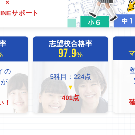
×
LINEサポート
P率
志望校合格率
97.9
%
%
イの
5科目：224点
まが
▼
と
401点
い！