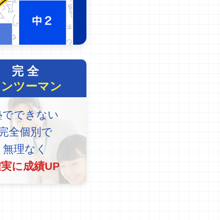
完 全
マンツーマン
塾でできない
完全個別で
無理なく
確実に成績UP