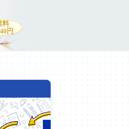
業料
940円