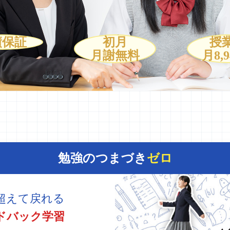
績保証
初月
授
月謝無料
月8,
勉強のつまづき
ゼロ
超えて戻れる
ドバック学習