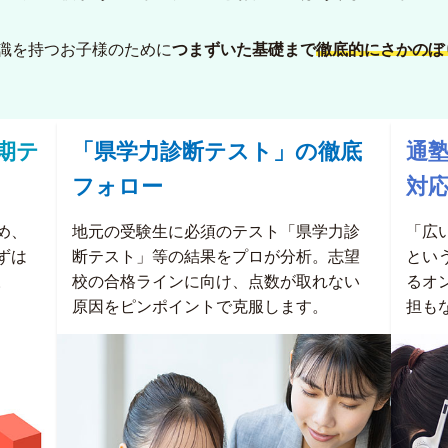
識を持つお子様のために
つまずいた基礎まで
徹底的にさかのぼ
期テ
「県学力診断テスト」の徹底
通
フォロー
対
め、
地元の受験生に必須のテスト「県学力診
「広
ずは
断テスト」等の結果をプロが分析。志望
とい
。
校の合格ラインに向け、点数が取れない
るオ
原因をピンポイントで克服します。
担も