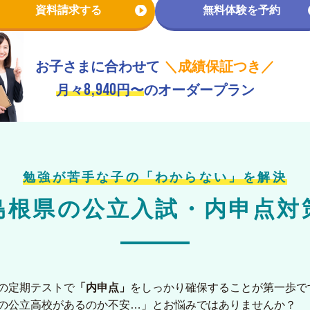
資料請求する
無料体験を予約
お子さまに合わせて
＼成績保証つき／
8,940
月々
円〜
のオーダープラン
勉強が苦手な子の「わからない」を解決
島根県の
公立入試・内申点対
の定期テストで
「内申点」
をしっかり確保することが第一歩で
の公立高校があるのか不安…」とお悩みではありませんか？