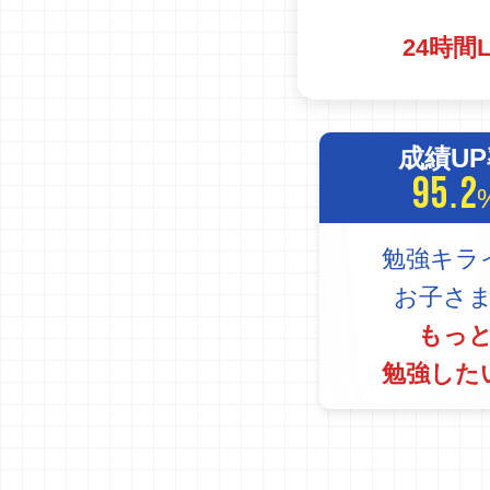
24時間
成績U
95.2
勉強キラ
お子さ
もっ
勉強した