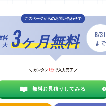
このページからのお問い合わせで
3
8/31
ヶ月無料
業料
まで
 大
＼ カンタン
1分
で入力完了 ／
無料お見積りしてみる