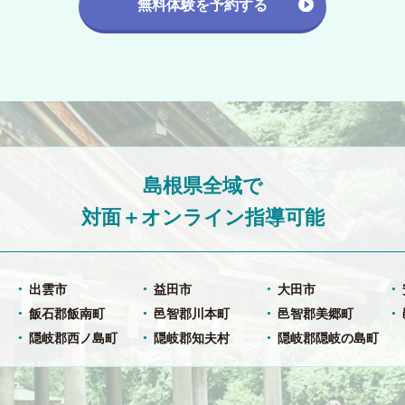
無料体験を予約する
島根県全域で
対面＋オンライン指導可能
出雲市
益田市
大田市
飯石郡飯南町
邑智郡川本町
邑智郡美郷町
隠岐郡西ノ島町
隠岐郡知夫村
隠岐郡隠岐の島町