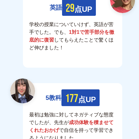
29
英語
点UP
学校の授業についていけず、英語が苦
手でした。でも、
1対1で苦手部分を徹
底的に復習
してもらえたことで驚くほ
ど伸びました！
177
5教科
点UP
最初は勉強に対してネガティブな態度
でしたが、先生が
成功体験を積ませて
くれたおかげ
で自信を持って学習でき
るようになりました。