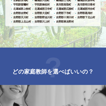
生駒郡安堵町
磯城郡川西町
磯城郡三宅町
磯城郡田原本町
宇陀郡曽爾村
宇陀郡御杖村
高市郡高取町
高市郡明日香村
北葛城郡上牧町
北葛城郡王寺町
北葛城郡広陵町
北葛城郡河合町
吉野郡吉野町
吉野郡大淀町
吉野郡下市町
吉野郡黒滝村
吉野郡天川村
吉野郡野迫川村
吉野郡十津川村
吉野郡下北山村
吉野郡上北山村
吉野郡川上村
吉野郡東吉野村
どの家庭教師を
選べばいいの？