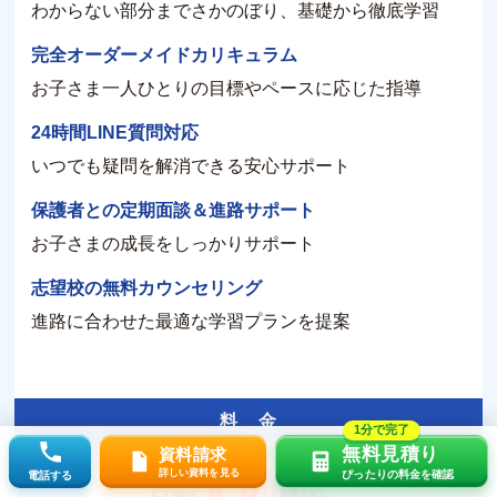
わからない部分までさかのぼり、基礎から徹底学習
完全オーダーメイドカリキュラム
お子さま一人ひとりの目標やペースに応じた指導
24時間LINE質問対応
いつでも疑問を解消できる安心サポート
保護者との定期面談＆進路サポート
お子さまの成長をしっかりサポート
志望校の無料カウンセリング
進路に合わせた最適な学習プランを提案
料 金
1分で完了
無料見積り
資料請求
8,940
詳しい資料を見る
ぴったりの料金を確認
電話する