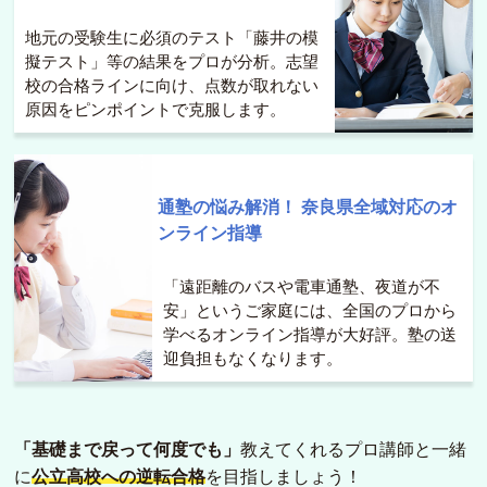
地元の受験生に必須のテスト「藤井の模
擬テスト」等の結果をプロが分析。志望
校の合格ラインに向け、点数が取れない
原因をピンポイントで克服します。
通塾の悩み解消！
奈良県全域対応のオ
ンライン指導
「遠距離のバスや電車通塾、夜道が不
安」というご家庭には、全国のプロから
学べるオンライン指導が大好評。塾の送
迎負担もなくなります。
「基礎まで戻って何度でも」
教えてくれるプロ講師と一緒
に
公立高校への逆転合格
を目指しましょう！