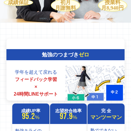
成績保証
初月
授業料
月謝無料
月8,940円
勉強のつまづき
ゼロ
学年を超えて戻れる
フィードバック学習
×
24時間LINEサポート
成績UP率
志望校合格率
完 全
95.2
97.9
%
%
マンツーマン
塾でできない
勉強キライの