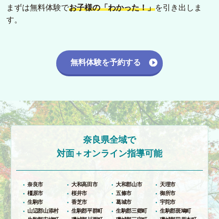
まずは無料体験で
お子様の「わかった！」
を引き出しま
す。
無料体験を予約する
奈良県全域で
対面＋オンライン指導可能
奈良市
大和高田市
大和郡山市
天理市
橿原市
桜井市
五條市
御所市
生駒市
香芝市
葛城市
宇陀市
山辺郡山添村
生駒郡平群町
生駒郡三郷町
生駒郡斑鳩町