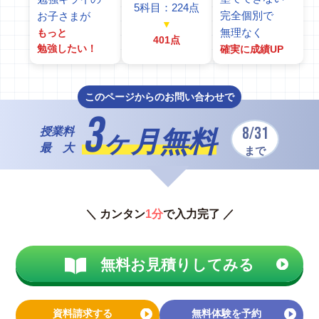
5科目：224点
完全個別で
お子さまが
▼
無理なく
もっと
401点
勉強したい！
確実に成績UP
このページからのお問い合わせで
3
8/31
授業料
ヶ月無料
最 大
まで
＼ カンタン
1分
で入力完了 ／
無料お見積りしてみる
資料請求する
無料体験を予約