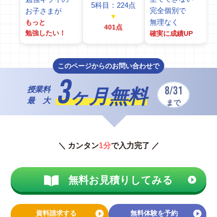
5科目：224点
完全個別で
お子さまが
▼
無理なく
もっと
401点
勉強したい！
確実に成績UP
このページからのお問い合わせで
3
8/31
授業料
ヶ月無料
最 大
まで
＼ カンタン
1分
で入力完了 ／
無料お見積りしてみる
資料請求する
無料体験を予約