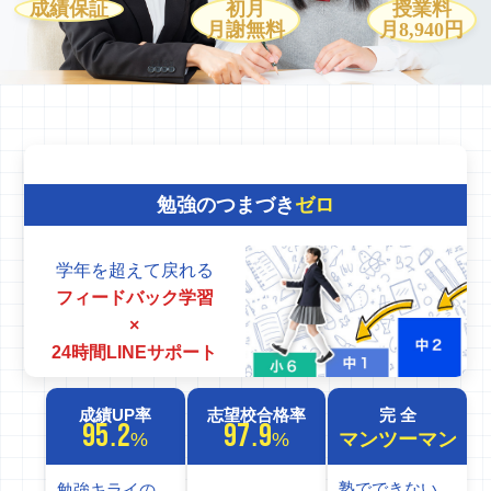
成績保証
初月
授業料
月謝無料
月8,940円
勉強のつまづき
ゼロ
学年を超えて戻れる
フィードバック学習
×
24時間LINEサポート
成績UP率
志望校合格率
完 全
95.2
97.9
%
%
マンツーマン
塾でできない
勉強キライの