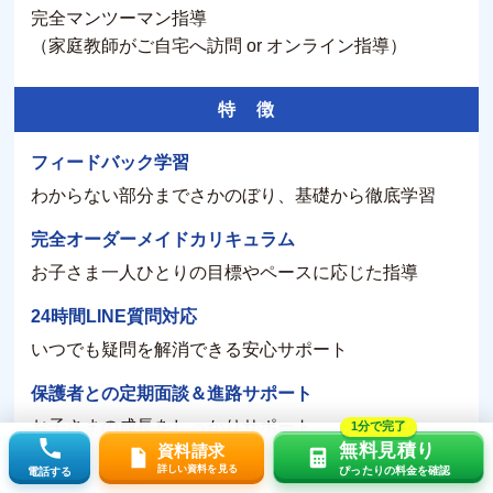
完全マンツーマン指導
（家庭教師がご自宅へ訪問 or オンライン指導）
特 徴
フィードバック学習
わからない部分までさかのぼり、基礎から徹底学習
完全オーダーメイドカリキュラム
お子さま一人ひとりの目標やペースに応じた指導
24時間LINE質問対応
いつでも疑問を解消できる安心サポート
保護者との定期面談＆進路サポート
お子さまの成長をしっかりサポート
1分で完了
無料見積り
資料請求
志望校の無料カウンセリング
詳しい資料を見る
ぴったりの料金を確認
電話する