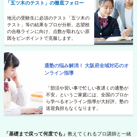
「五ツ木のテスト」の徹底フォロー
地元の受験生に必須のテスト「五ツ木の
テスト」等の結果をプロが分析。志望校
の合格ラインに向け、点数が取れない原
因をピンポイントで克服します。
通塾の悩み解消！
大阪府全域対応のオ
ンライン指導
「部活や習い事で忙しい夜遅くの通塾が
不安」というご家庭には、全国のプロか
ら学べるオンライン指導が大好評。塾の
送迎負担もなくなります。
「基礎まで戻って何度でも」
教えてくれるプロ講師と一緒