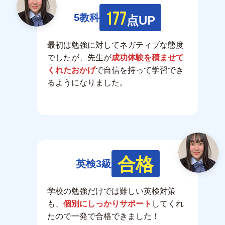
177
5教科
点UP
最初は勉強に対してネガティブな態度
でしたが、先生が
成功体験を積ませて
くれたおかげ
で自信を持って学習でき
るようになりました。
合格
英検3級
学校の勉強だけでは難しい英検対策
も、
個別にしっかりサポート
してくれ
たので一発で合格できました！