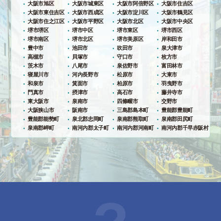
大阪市旭区
大阪市城東区
大阪市阿倍野区
大阪市住吉区
大阪市東住吉区
大阪市西成区
大阪市淀川区
大阪市鶴見区
大阪市住之江区
大阪市平野区
大阪市北区
大阪市中央区
堺市堺区
堺市中区
堺市東区
堺市西区
堺市南区
堺市北区
堺市美原区
岸和田市
豊中市
池田市
吹田市
泉大津市
高槻市
貝塚市
守口市
枚方市
茨木市
八尾市
泉佐野市
富田林市
寝屋川市
河内長野市
松原市
大東市
和泉市
箕面市
柏原市
羽曳野市
門真市
摂津市
高石市
藤井寺市
東大阪市
泉南市
四條畷市
交野市
大阪狭山市
阪南市
三島郡島本町
豊能郡豊能町
豊能郡能勢町
泉北郡忠岡町
泉南郡熊取町
泉南郡田尻町
泉南郡岬町
南河内郡太子町
南河内郡河南町
南河内郡千早赤阪村