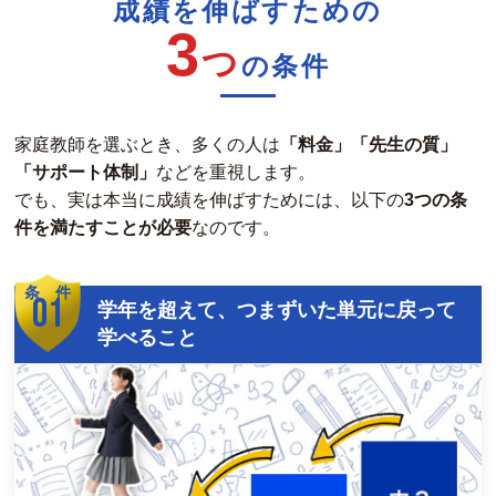
成績を伸ばすための
3
つ
の条件
家庭教師を選ぶとき、多くの人は
「料金」「先生の質」
「サポート体制」
などを重視します。
でも、実は本当に成績を伸ばすためには、以下の
3つの条
件を満たすことが必要
なのです。
条 件
01
学年を超えて、つまずいた単元に戻って
学べること