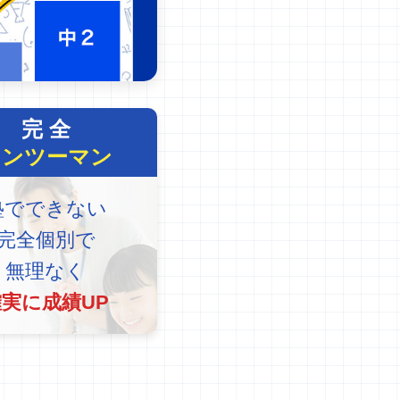
完 全
マンツーマン
塾でできない
完全個別で
無理なく
確実に成績UP