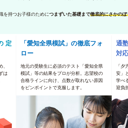
識を持つお子様のために
つまずいた基礎まで
徹底的にさかのぼ
の
定
「愛知全県模試」の徹底フォ
通
ロー
対
め、
地元の受験生に必須のテスト「愛知全県
「夕
ずは
模試」等の結果をプロが分析。志望校の
安」
。
合格ラインに向け、点数が取れない原因
学べ
をピンポイントで克服します。
迎負