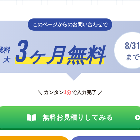
このページからのお問い合わせで
3
8/31
ヶ月無料
業料
まで
 大
＼ カンタン
1分
で入力完了 ／
無料お見積りしてみる