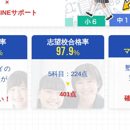
×
LINEサポート
P率
志望校合格率
97.9
%
%
イの
5科目：224点
まが
▼
と
401点
い！