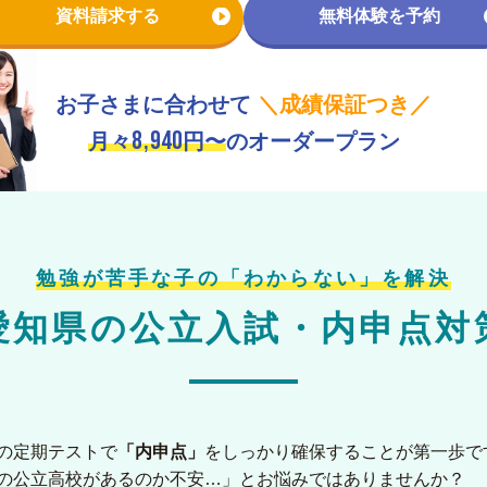
資料請求する
無料体験を予約
お子さまに合わせて
＼成績保証つき／
8,940
月々
円〜
のオーダープラン
勉強が苦手な子の「わからない」を解決
愛知県の
公立入試・内申点対
の定期テストで
「内申点」
をしっかり確保することが第一歩で
の公立高校があるのか不安…」とお悩みではありませんか？