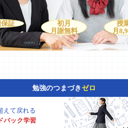
績保証
初月
授
月謝無料
月8,
勉強のつまづき
ゼロ
超えて戻れる
ドバック学習