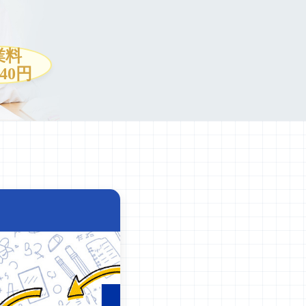
業料
940円