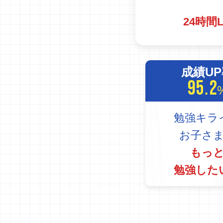
24時間
成績U
95.2
勉強キラ
お子さ
もっ
勉強した